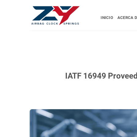
Ir
al
INICIO
ACERCA D
contenido
IATF 16949 Proveedo