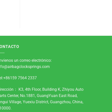
ONTACTO
nvíenos un correo electrónico:
nfo@airbagclocksprings.com
el:+86159 7564 2337
irección： K3, 4th Floor, Building K, Zhiyou Auto
arts Center, No.1881, GuangYuan East Road,
ingui Village, Yuexiu District, Guangzhou, China,
10000.