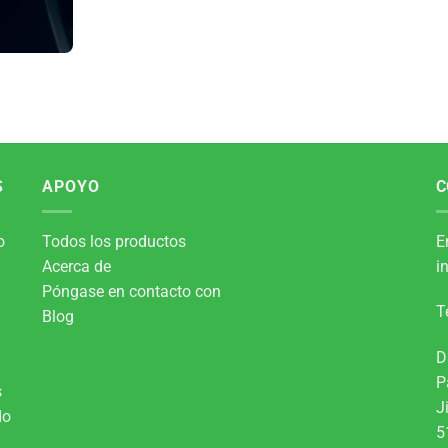
S
APOYO
C
o
Todos los productos
E
Acerca de
i
Póngase en contacto con
T
Blog
D
n
P
s
J
do
5