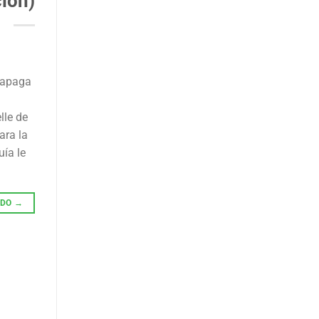
ión)
 apaga
lle de
ara la
uía le
NDO
→