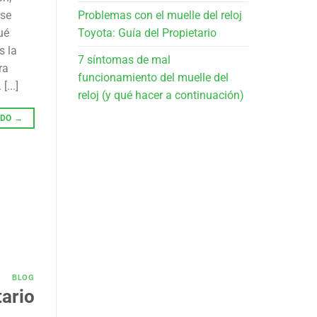
 se
Problemas con el muelle del reloj
ué
Toyota: Guía del Propietario
s la
7 síntomas de mal
ra
funcionamiento del muelle del
...]
reloj (y qué hacer a continuación)
NDO
→
BLOG
tario