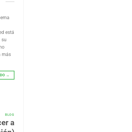
blema
ed está
n su
 no
sa más
NDO
→
BLOG
cer a