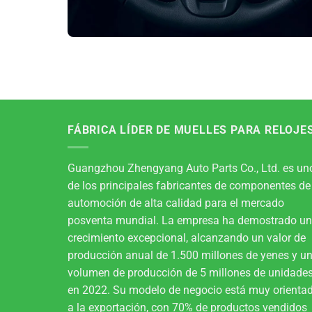
FÁBRICA LÍDER DE MUELLES PARA RELOJE
Guangzhou Zhengyang Auto Parts Co., Ltd. es un
de los principales fabricantes de componentes de
automoción de alta calidad para el mercado
posventa mundial. La empresa ha demostrado un
crecimiento excepcional, alcanzando un valor de
producción anual de 1.500 millones de yenes y u
volumen de producción de 5 millones de unidade
en 2022. Su modelo de negocio está muy orienta
a la exportación, con 70% de productos vendidos