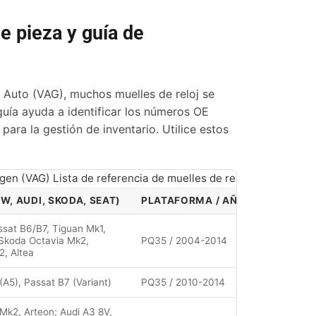
e pieza y guía de
 Auto (VAG), muchos muelles de reloj se
ía ayuda a identificar los números OE
ara la gestión de inventario. Utilice estos
en (VAG) Lista de referencia de muelles de reloj OE
, AUDI, SKODA, SEAT)
PLATAFORMA / AÑO APROX.
N
ssat B6/B7, Tiguan Mk1,
 Skoda Octavia Mk2,
PQ35 / 2004-2014
1
2, Altea
A5), Passat B7 (Variant)
PQ35 / 2010-2014
N
Mk2, Arteon; Audi A3 8V,