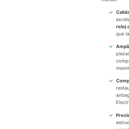
Calid
excel
reloj
que l
Ampli
pieza
compa
maxim
Compa
resta
airba
Electr
Preci
estru