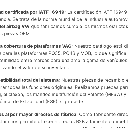
ad certificada por IATF 16949:
La certificación IATF 16949 
encia. Se trata de la norma mundial de la industria automov
 del airbag VW
que fabricamos cumple los mismos estrictos r
as piezas OEM.
a cobertura de plataformas VAG:
Nuestro catálogo está d
s para las plataformas PQ35, PQ46 y MQB, lo que signific
tibilidad entre marcas para una amplia gama de vehículos
izando el valor de su inventario.
tibilidad total del sistema:
Nuestras piezas de recambio 
urar todas las funciones originales. Realizamos pruebas par
g, el claxon, los mandos multifunción del volante (MFSW) y 
ónico de Estabilidad (ESP), si procede.
os al por mayor directos de fábrica:
Como fabricante direct
ctura nos permite ofrecerle precios B2B altamente competi