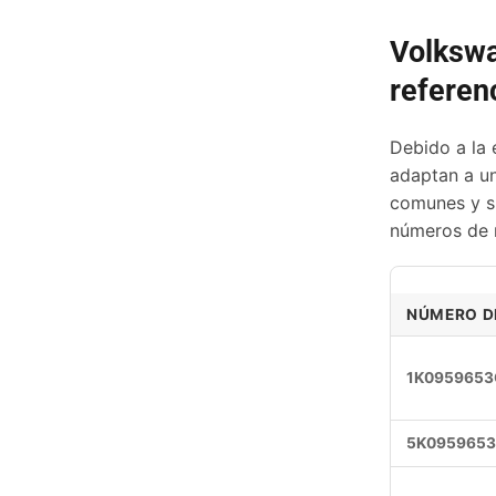
Volkswa
referen
Debido a la 
adaptan a un
comunes y su
números de r
NÚMERO DE
1K0959653C
5K0959653