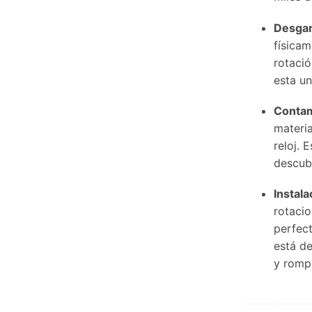
Desgar
físicam
rotació
esta un
Contam
materia
reloj. 
descubi
Instala
rotacio
perfect
está de
y romp