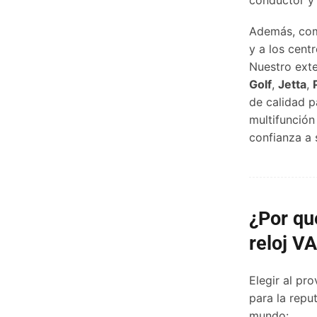
Además, com
y a los cent
Nuestro ext
Golf
,
Jetta
,
de calidad p
multifunción
confianza a
¿Por qu
reloj V
Elegir al p
para la repu
mundo: