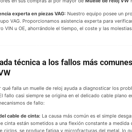
iores en sus compras al por mayor de
Muelle de reloj VW
r
encia experta en piezas VAG:
Nuestro equipo posee un pro
rupo VAG. Proporcionamos asistencia experta para verifica
o VIN u OE, ahorrándole el tiempo, el coste y las molestias
ada técnica a los fallos más comunes
 VW
 qué falla un muelle de reloj ayuda a diagnosticar los prob
El fallo casi siempre se origina en el delicado cable plano 
mecanismos de fallo:
del cable de cinta:
La causa más común es el simple desgas
e cinta están sometidos a una flexión constante a medida q
e ciclos, se produce fatiga y microfracturas del metal, lo 