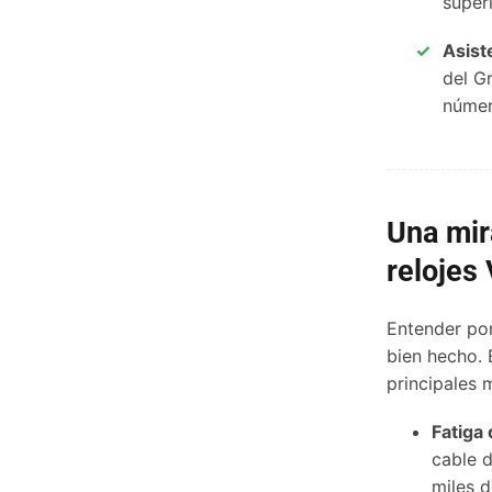
super
Asist
del G
númer
Una mir
relojes
Entender por
bien hecho. 
principales 
Fatiga 
cable d
miles d