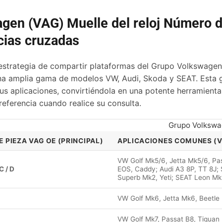
gen (VAG) Muelle del reloj Número d
cias cruzadas
estrategia de compartir plataformas del Grupo Volkswagen
a amplia gama de modelos VW, Audi, Skoda y SEAT. Esta gu
s aplicaciones, convirtiéndola en una potente herramienta p
eferencia cuando realice su consulta.
Grupo Volkswag
 PIEZA VAG OE (PRINCIPAL)
APLICACIONES COMUNES (VW
VW Golf Mk5/6, Jetta Mk5/6, Pa
 / D
EOS, Caddy; Audi A3 8P, TT 8J;
Superb Mk2, Yeti; SEAT Leon Mk
VW Golf Mk6, Jetta Mk6, Beetle (
VW Golf Mk7, Passat B8, Tiguan 